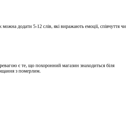
ож можна додати 5-12 слів, які виражають емоції, співчуття чи
еревагою є те, що похоронний магазин знаходиться біля
рощання з померлим.