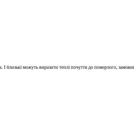
а. І близькі можуть виразити теплі почуття до померлого, замов