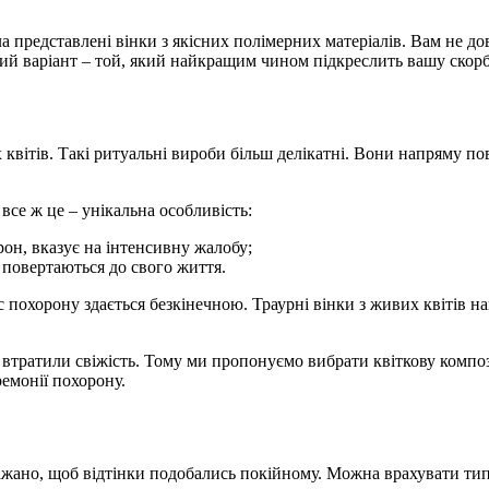
а представлені вінки з якісних полімерних матеріалів. Вам не д
ий варіант – той, який найкращим чином підкреслить вашу скорб
квітів. Такі ритуальні вироби більш делікатні. Вони напряму по
 все ж це – унікальна особливість:
он, вказує на інтенсивну жалобу;
о повертаються до свого життя.
 похорону здається безкінечною. Траурні вінки з живих квітів н
е втратили свіжість. Тому ми пропонуємо вибрати квіткову комп
емонії похорону.
ажано, щоб відтінки подобались покійному. Можна врахувати тип