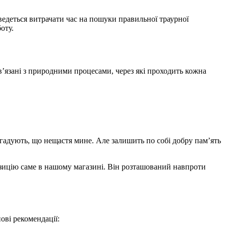
оведеться витрачати час на пошуки правильної траурної
оту.
в’язані з природними процесами, через які проходить кожна
агадують, що нещастя мине. Але залишить по собі добру пам’ять
озицію саме в нашому магазині. Він розташований навпроти
ові рекомендації: