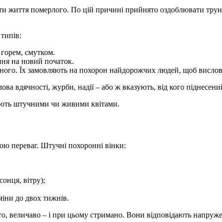
и життя померлого. По цій причині прийнято оздоблювати труну, 
типів:
 горем, смутком.
ння на новий початок.
ного. Їх замовляють на похорон найдорожчих людей, щоб вислов
ва вдячності, журби, надії – або ж вказують, від кого піднесен
вають штучними чи живими квітами.
ою переваг. Штучні похоронні вінки:
онця, вітру);
іни до двох тижнів.
то, величаво – і при цьому стримано. Вони відповідають напруже