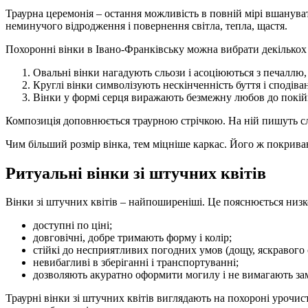
Траурна церемонія – остання можливість в повній мірі вшануват
неминучого відродження і повернення світла, тепла, щастя.
Похоронні вінки в Івано-Франківську можна вибрати декількох 
Овальні вінки нагадують сльози і асоціюються з печаллю,
Круглі вінки символізують нескінченність буття і сподіва
Вінки у формі серця виражають безмежну любов до покій
Композиція доповнюється траурною стрічкою. На ній пишуть сло
Чим більший розмір вінка, тем міцніше каркас. Його ж покри
Ритуальні вінки зі штучних квітів
Вінки зі штучних квітів – найпоширеніші. Це пояснюється низк
доступні по ціні;
довговічні, добре тримають форму і колір;
стійкі до несприятливих погодних умов (дощу, яскравого с
невибагливі в зберіганні і транспортуванні;
дозволяють акуратно оформити могилу і не вимагають зам
Траурні вінки зі штучних квітів виглядають на похороні урочис