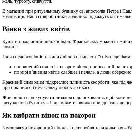
жаль, турботу, співчуття.
В магазині при ритуальному будинку св. апостолів Петра і Павл
композиції. Наші співробітники дбайливо підкажуть оптимальн
Вінки з живих квітів
Купити похоронний вінок в Івано-Франківську можна і з живих 
людина.
І хоча недовговічність живих вінків називають їхнім недоліком,
наповнений силою і кольором вінок, принесений на похор
по мірі в’янення квітів слабшає і печаль, а люди обережн
Красивий символізм підкреслює плинність скорботи, яка під час
про покійного і незгасаючу любов до нього.
Живі вінки слід купувати незадовго до поховання, щоб вони н
ритуального будинку – і ви зможете швидко приєднатися до цер
Як вибрати вінок на похорон
Замовляючи похоронний вінок, акцент роблять на кольорах – б