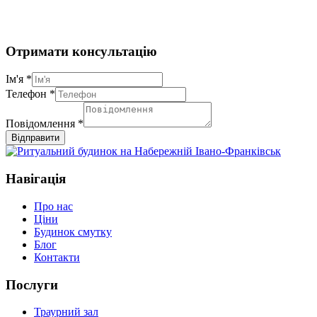
Отримати консультацію
Ім'я
*
Телефон
*
Повідомлення
*
Відправити
Навігація
Про нас
Ціни
Будинок смутку
Блог
Контакти
Послуги
Траурний зал