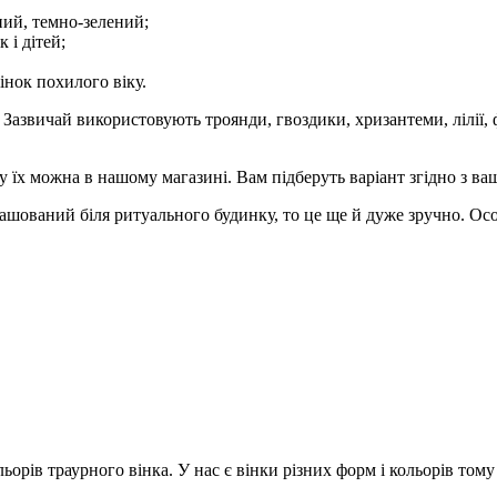
ний, темно-зелений;
 і дітей;
інок похилого віку.
 Зазвичай використовують троянди, гвоздики, хризантеми, лілії,
у їх можна в нашому магазині. Вам підберуть варіант згідно з в
зташований біля ритуального будинку, то це ще й дуже зручно. Ос
льорів траурного вінка. У нас є вінки різних форм і кольорів тому