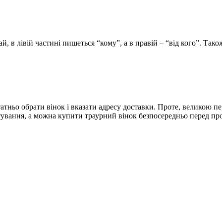
ай, в лівій частині пишеться “кому”, а в правій – “від кого”. Так
атньо обрати вінок і вказати адресу доставки. Проте, великою п
тування, а можна купити траурний вінок безпосередньо перед п