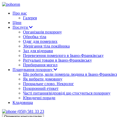
Про нас
Галерея
Ціни
Послуги
Організація похорону
Обробка тіла
Одяг для померлих
Зберігання тіла покійника
Зал для відправи
Перевезення померлого в Івано-Франківську
Ритуальні товари в Івано-Франківську
Прибирання могил
Планування похорону
Що робити, коли померла людина в Івано-Франківс
Як вибрати домовину
Прощальне слово. Некролог
Похоронний етикет
Часті питання/відповіді що стосуються похорону
Юридичні поради
Кладовища
(050) 581 33 23
Отримати консультацію