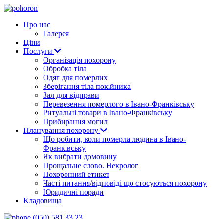
Про нас
Галерея
Ціни
Послуги
Організація похорону
Обробка тіла
Одяг для померлих
Зберігання тіла покійника
Зал для відправи
Перевезення померлого в Івано-Франківську
Ритуальні товари в Івано-Франківську
Прибирання могил
Планування похорону
Що робити, коли померла людина в Івано-
Франківську
Як вибрати домовину
Прощальне слово. Некролог
Похоронний етикет
Часті питання/відповіді що стосуються похорону
Юридичні поради
Кладовища
(050) 581 33 23