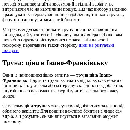
потрібно швидко знайти зрозумілий і гідний варіант, не
витрачаючи час на хаотичний пошук. Під час вибору важливо
враховувати матеріал, зовнішнє оздоблення, тип конструкції,
формат похорону та загальний бюджет.
Ми рекомендуємо оцінювати труну не лише за зовнішнім
виглядом, а й у контексті всіх ритуальних витрат. Якщо вам
потрібно одразу зорієнтуватися по загальній вартості
похорону, перегляньте також сторінку
ціни на ритуальні
послуги
.
Труна: ціна в Івано-Франківську
Один із найпоширеніших запитів —
труна ціна Івано-
Франківськ
. Вартість труни залежить від кількох основних
чинників: виду дерева або матеріалу, складності оздоблення,
внутрішнього оформлення, фурнітури та загального класу
моделі.
Саме тому
ціна труни
може суттєво відрізнятися залежно від
обраного варіанту. Для родини важливо бачити не лише сам
виріб, а й розуміти, як він вписується в загальний бюджет
похорону.