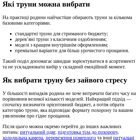
Які труни можна вибрати
На практиці родини найчастіше обирають труни за кількома
базовими категоріями.
стандартні труни для стриманого бюджету;
дерев’яні труни з класичним оздобленням;
моделі з кращим внутрішнім оформленням;
преміальні варіанти для більш урочистого прощання.
Такий поділ допомагає швидше зорієнтуватися в асортименті
та не ускладнювати вибір у складний емоційний момент.
Як вибрати труну без зайвого стресу
У більшості випадків родина не хоче витрачати багато часу на
порівняння великої кількості моделей. Найкращий підхід —
спочатку визначити орієнтовний бюджет, а потім обрати
категорію труни, яка відповідає формату похорону та вашим
уявленням про гідне прощання.
Після цього можна окремо перейти до інших важливих
питань:
ритуальний одяг
,
підготовка тіла до похорону
,
холодильна камера
,
перевезення померлого
та інші
ритуальні