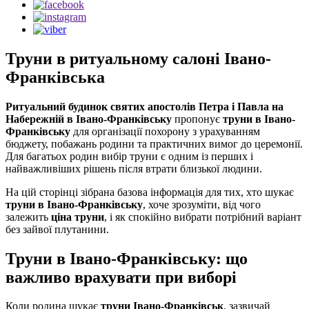
Труни в ритуальному салоні Івано-
Франківська
Ритуальний будинок святих апостолів Петра і Павла на
Набережній в Івано-Франківську
пропонує
труни в Івано-
Франківську
для організації похорону з урахуванням
бюджету, побажань родини та практичних вимог до церемонії.
Для багатьох родин вибір труни є одним із перших і
найважливіших рішень після втрати близької людини.
На цій сторінці зібрана базова інформація для тих, хто шукає
труни в Івано-Франківську
, хоче зрозуміти, від чого
залежить
ціна труни
, і як спокійно вибрати потрібний варіант
без зайвої плутанини.
Труни в Івано-Франківську: що
важливо врахувати при виборі
Коли родина шукає
труни Івано-Франківськ
, зазвичай