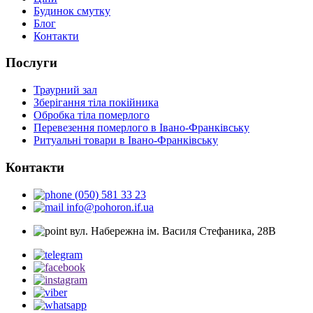
Будинок смутку
Блог
Контакти
Послуги
Траурний зал
Зберігання тіла покійника
Обробка тіла померлого
Перевезення померлого в Івано-Франківську
Ритуальні товари в Івано-Франківську
Контакти
(050) 581 33 23
info@pohoron.if.ua
вул. Набережна ім. Василя Стефаника, 28В