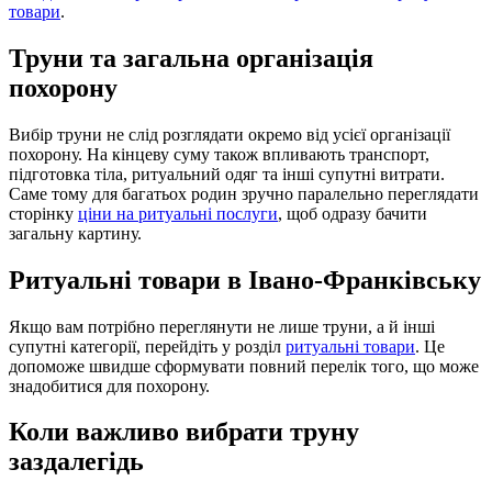
товари
.
Труни та загальна організація
похорону
Вибір труни не слід розглядати окремо від усієї організації
похорону. На кінцеву суму також впливають транспорт,
підготовка тіла, ритуальний одяг та інші супутні витрати.
Саме тому для багатьох родин зручно паралельно переглядати
сторінку
ціни на ритуальні послуги
, щоб одразу бачити
загальну картину.
Ритуальні товари в Івано-Франківську
Якщо вам потрібно переглянути не лише труни, а й інші
супутні категорії, перейдіть у розділ
ритуальні товари
. Це
допоможе швидше сформувати повний перелік того, що може
знадобитися для похорону.
Коли важливо вибрати труну
заздалегідь